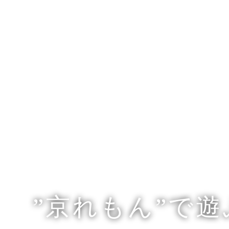
”京れもん”で遊